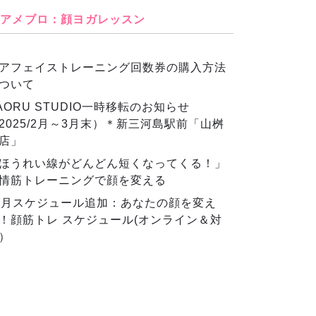
アメブロ：顔ヨガレッスン
アフェイストレーニング回数券の購入方法
ついて
AORU STUDIO一時移転のお知らせ
2025/2月～3月末）＊新三河島駅前「山桝
店」
ほうれい線がどんどん短くなってくる！」
情筋トレーニングで顔を変える
2月スケジュール追加：あなたの顔を変え
！顔筋トレ スケジュール(オンライン＆対
）