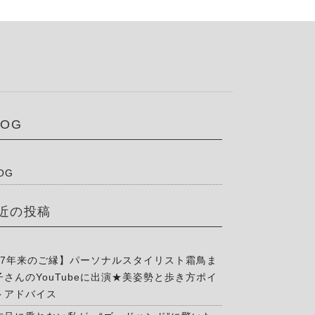
LOG
OG
近の投稿
17年来のご縁】パーソナルスタイリスト霜鳥ま
子さんのYouTubeに出演★美姿勢と歩き方ポイ
トアドバイス