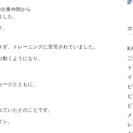
の仕事仲間から
ました。
す。
カ
、
きず、トレーニングに苦労されていました。
K
ご
つ動くようになり、
イ
イ
セージとともに、
ビ
ビ
ビ
れていたとのことです。
メ
イン。
レ