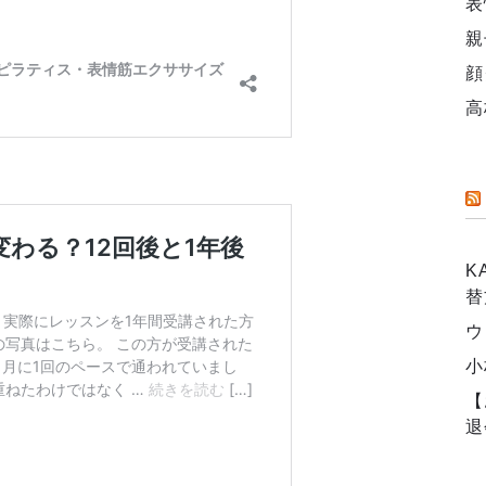
表
親
顔
高
K
替
ウ
小
【
退