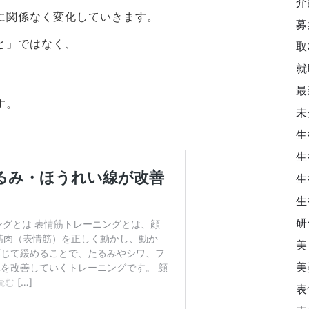
介
に関係なく変化していきます。
募
と」ではなく、
取
就
、
最
す。
未
生
生
生
生
研
美
美
表