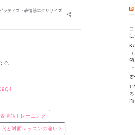
コ
に
K
（
酒
ので、
「
。
表
1
MC9Q4
る
面
表情筋トレーニング
し穴と対面レッスンの違い