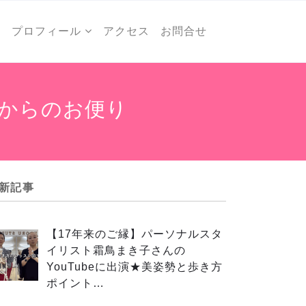
ー
プロフィール
アクセス
お問合せ
からのお便り
新記事
【17年来のご縁】パーソナルスタ
イリスト霜鳥まき子さんの
YouTubeに出演★美姿勢と歩き方
ポイント…