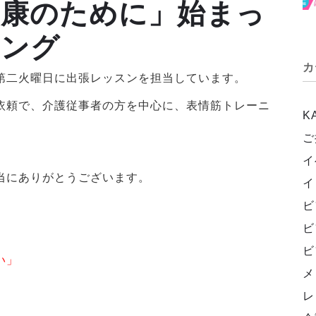
健康のために」始まっ
ニング
カ
第二火曜日に出張レッスンを担当しています。
依頼で、介護従事者の方を中心に、表情筋トレーニ
K
ご
イ
当にありがとうございます。
イ
ビ
ビ
ビ
い」
メ
レ