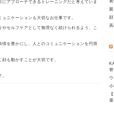
表
方にアプローチできるトレーニングだと考えていま
親
顔
ミュニケーションも大切なお仕事です。
高
りやセルフケアとして無理なく続けられるよう、こ
。
表情を豊かにし、人とのコミュニケーションを円滑
く顔も動かすことが大切です。
K
替
す。
ウ
小
【
退