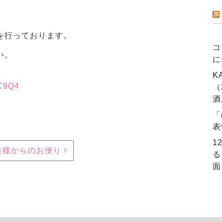
を行っております。
コ
い。
に
K
MC9Q4
（
酒
「
表
1
徒様からのお便り
る
面