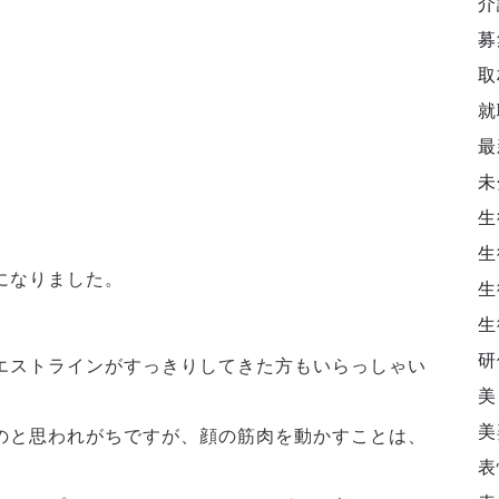
介
募
取
就
最
未
生
生
になりました。
生
生
研
エストラインがすっきりしてきた方もいらっしゃい
美
美
のと思われがちですが、顔の筋肉を動かすことは、
表