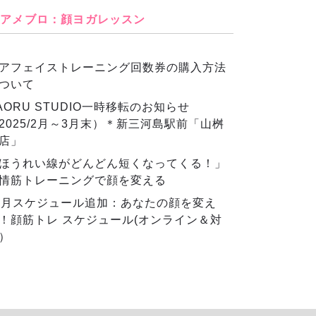
アメブロ：顔ヨガレッスン
アフェイストレーニング回数券の購入方法
ついて
AORU STUDIO一時移転のお知らせ
2025/2月～3月末）＊新三河島駅前「山桝
店」
ほうれい線がどんどん短くなってくる！」
情筋トレーニングで顔を変える
2月スケジュール追加：あなたの顔を変え
！顔筋トレ スケジュール(オンライン＆対
）