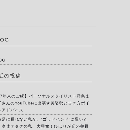
LOG
OG
近の投稿
17年来のご縁】パーソナルスタイリスト霜鳥ま
子さんのYouTubeに出演★美姿勢と歩き方ポイ
トアドバイス
右足に乗れない私が、“ゴッドハンド”に驚いた
」身体オタクの私、大興奮！ひばりが丘の整骨