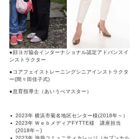
●顔ヨガ協会インターナショナル認定アドバンスイ
ンストラクター
●コアフェイストレーニングシニアインストラクタ
ー(間々田佳子式)
●息育指導士（あいうべマスター）
2023年 横浜市菊名地区センター様(2018年～）
2023年 ＷｅｂメディアFYTTE様 講座担当
(2018年～)
2023年 池袋コミュニティカレッジ（セブンカル