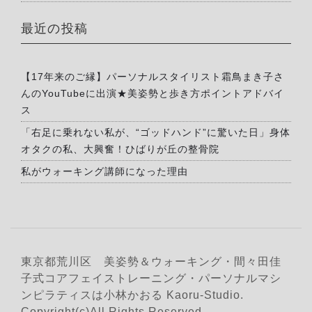
最近の投稿
【17年来のご縁】パーソナルスタイリスト霜鳥まき子さ
んのYouTubeに出演★美姿勢と歩き方ポイントアドバイ
ス
「右足に乗れない私が、“ゴッドハンド”に驚いた日」身体
オタクの私、大興奮！ひばりが丘の整骨院
私がウォーキング講師になった理由
東京都荒川区 美姿勢＆ウォーキング・間々田佳
子式コアフェイストレーニング・パーソナルマシ
ンピラティスは小林かおる Kaoru-Studio.
Copyright(c)All Rights Reserved.