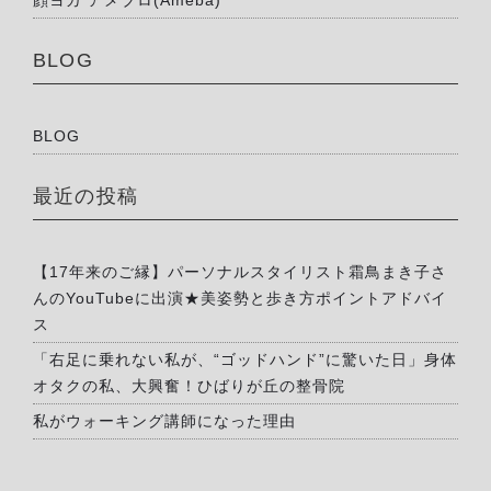
顔ヨガ アメブロ(Ameba)
BLOG
BLOG
最近の投稿
【17年来のご縁】パーソナルスタイリスト霜鳥まき子さ
んのYouTubeに出演★美姿勢と歩き方ポイントアドバイ
ス
「右足に乗れない私が、“ゴッドハンド”に驚いた日」身体
オタクの私、大興奮！ひばりが丘の整骨院
私がウォーキング講師になった理由