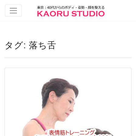
タグ:
落ち舌