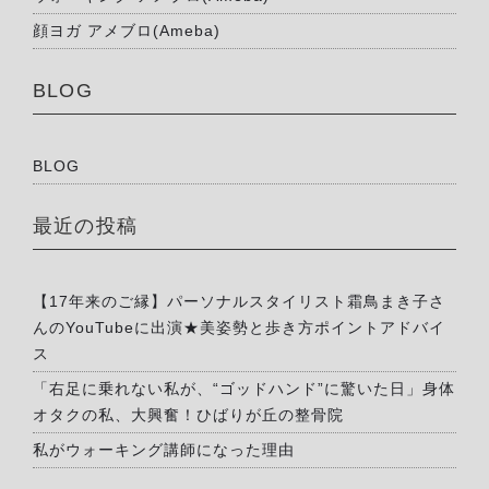
顔ヨガ アメブロ(Ameba)
BLOG
BLOG
最近の投稿
【17年来のご縁】パーソナルスタイリスト霜鳥まき子さ
んのYouTubeに出演★美姿勢と歩き方ポイントアドバイ
ス
「右足に乗れない私が、“ゴッドハンド”に驚いた日」身体
オタクの私、大興奮！ひばりが丘の整骨院
私がウォーキング講師になった理由