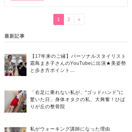
1
2
»
最新記事
【17年来のご縁】パーソナルスタイリスト
霜鳥まき子さんのYouTubeに出演★美姿勢
と歩き方ポイント…
「右足に乗れない私が、“ゴッドハンド”に
驚いた日」身体オタクの私、大興奮！ひば
りが丘の整骨院
私がウォーキング講師になった理由