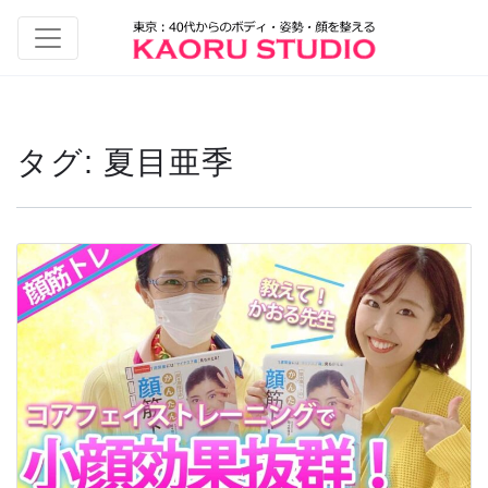
タグ:
夏目亜季