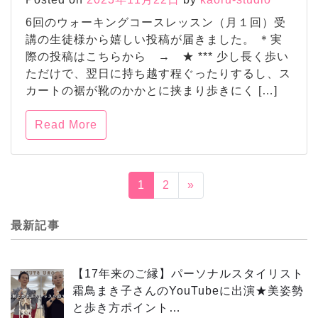
6回のウォーキングコースレッスン（月１回）受
講の生徒様から嬉しい投稿が届きました。 ＊実
際の投稿はこちらから → ★ *** 少し長く歩い
ただけで、翌日に持ち越す程ぐったりするし、ス
カートの裾が靴のかかとに挟まり歩きにく […]
Read More
1
2
»
最新記事
【17年来のご縁】パーソナルスタイリスト
霜鳥まき子さんのYouTubeに出演★美姿勢
と歩き方ポイント…