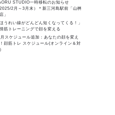
AORU STUDIO一時移転のお知らせ
2025/2月～3月末）＊新三河島駅前「山桝
店」
ほうれい線がどんどん短くなってくる！」
情筋トレーニングで顔を変える
2月スケジュール追加：あなたの顔を変え
！顔筋トレ スケジュール(オンライン＆対
）