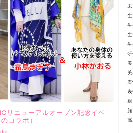
未
生
生
生
生
研
美
美
表
表
親
顔
TUDIOリニューアルオープン記念イベ
るのコラボ）
高
udio