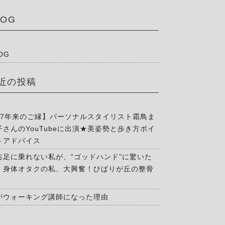
LOG
OG
近の投稿
17年来のご縁】パーソナルスタイリスト霜鳥ま
子さんのYouTubeに出演★美姿勢と歩き方ポイ
トアドバイス
右足に乗れない私が、“ゴッドハンド”に驚いた
」身体オタクの私、大興奮！ひばりが丘の整骨
がウォーキング講師になった理由