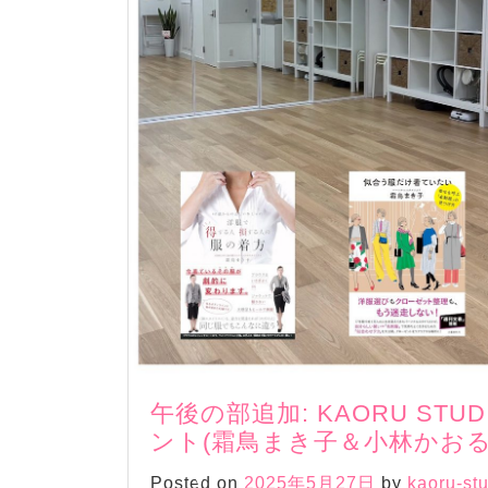
午後の部追加: KAORU S
ント(霜鳥まき子＆小林かお
Posted on
2025年5月27日
by
kaoru-st