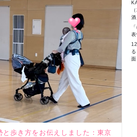
K
（
酒
「
表
1
る
面
勢と歩き方をお伝えしました：東京