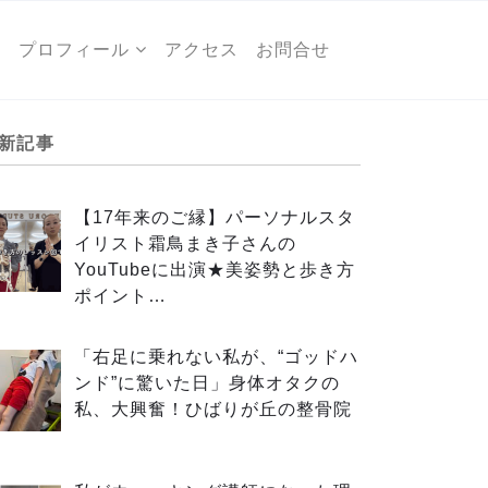
ー
プロフィール
アクセス
お問合せ
新記事
【17年来のご縁】パーソナルスタ
イリスト霜鳥まき子さんの
YouTubeに出演★美姿勢と歩き方
ポイント…
「右足に乗れない私が、“ゴッドハ
ンド”に驚いた日」身体オタクの
私、大興奮！ひばりが丘の整骨院