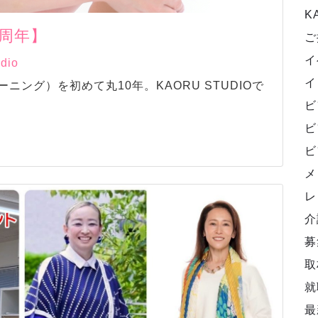
K
周年】
ご
イ
udio
イ
ング）を初めて丸10年。KAORU STUDIOで
ビ
ビ
ビ
メ
レ
介
募
取
就
最