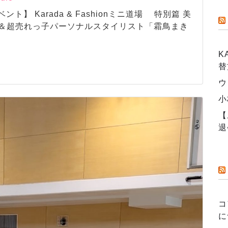
ント】 Karada & Fashionミニ道場 特別篇 美
＆超売れっ子パーソナルスタイリスト「霜鳥まき
K
替
ウ
小
【
退
コ
に