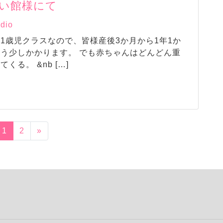
い館様にて
udio
1歳児クラスなので、皆様産後3か月から1年1か
もう少しかかります。 でも赤ちゃんはどんどん重
る。 &nb […]
1
2
»