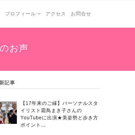
ー
プロフィール
アクセス
お問合せ
のお声
新記事
【17年来のご縁】パーソナルスタ
イリスト霜鳥まき子さんの
YouTubeに出演★美姿勢と歩き方
ポイント…