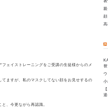
表
親
顔
高
K
アフェイストレーニングをご受講の生徒様からのメ
替
ウ
してますが、私のマスクしてない顔をお見せするの
小
【
退
こと、今更ながら再認識。