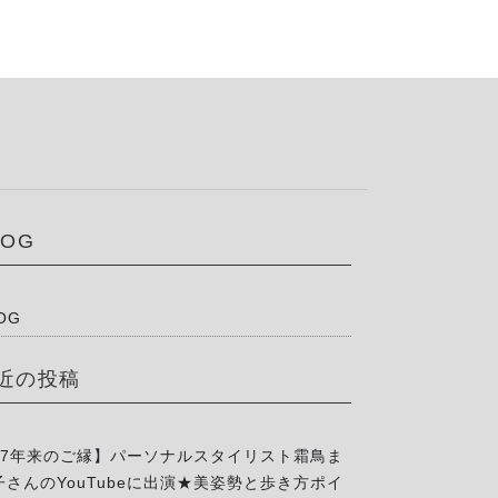
LOG
OG
近の投稿
17年来のご縁】パーソナルスタイリスト霜鳥ま
子さんのYouTubeに出演★美姿勢と歩き方ポイ