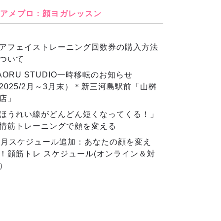
アメブロ：顔ヨガレッスン
アフェイストレーニング回数券の購入方法
ついて
AORU STUDIO一時移転のお知らせ
2025/2月～3月末）＊新三河島駅前「山桝
店」
ほうれい線がどんどん短くなってくる！」
情筋トレーニングで顔を変える
2月スケジュール追加：あなたの顔を変え
！顔筋トレ スケジュール(オンライン＆対
）