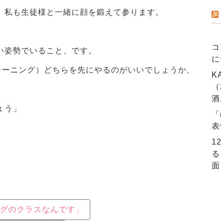
、私も生徒様と一緒に顔を鍛えて参ります。
コ
い姿勢でいること、です。
に
レーニング）どちらを先にやるのがいいでしょうか、
K
（
酒
ょう」
「
表
1
。
る
面
グのクラスなんです」