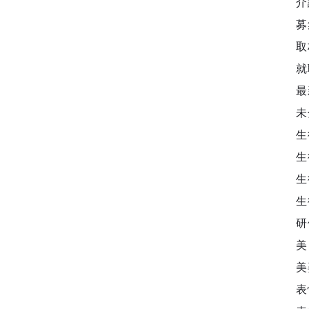
介
募
取
就
最
未
生
生
生
生
研
美
美
表