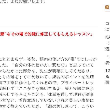
した。またお願いします。
コ
に
の癖”をその場で的確に修正してもらえるレッスン」
K
（
酒
「
とどまらず、姿勢、筋肉の使い方の“癖”までしっか
表
した。「自分の体の使い方、変だな」と思っていて
1
からなかった部分を、先生が明確にしてくださり、
る
とりの癖をすぐに見抜いて、練習のポイントを的確
面
場で丁寧に修正してくれるので、プライベートレッ
接触れて「ここがこう動いてるよ」等と実際に感じ
触らせてもらえたことも、体感を通して理解が深ま
い方など、普段意識していないけれど美しい表情に
やすく教えていただき、「顔の美しさって、こうい