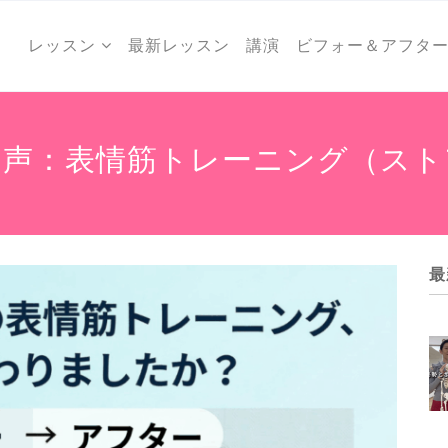
レッスン
最新レッスン
講演
ビフォー＆アフタ
の声：表情筋トレーニング（ス
最