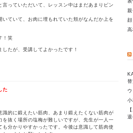
表
と言っていただいて、レッスン中はまだあまりピン
親
開いていて、お肉に埋もれていた頬がなんだか上を
顔
高
す！笑
ましたが、受講してよかったです！
K
替
した
ウ
小
【
意識的に鍛えたい筋肉、あまり鍛えたくない筋肉が
退
力を抜く場所の塩梅が難しいですが、先生が一人一
ても分かりやすかったです。今後は意識して筋肉使