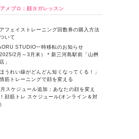
アメブロ：顔ヨガレッスン
アフェイストレーニング回数券の購入方法
ついて
AORU STUDIO一時移転のお知らせ
2025/2月～3月末）＊新三河島駅前「山桝
店」
ほうれい線がどんどん短くなってくる！」
情筋トレーニングで顔を変える
2月スケジュール追加：あなたの顔を変え
！顔筋トレ スケジュール(オンライン＆対
）