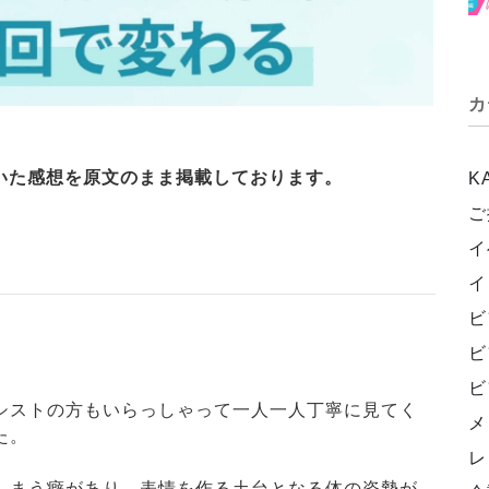
カ
頂いた感想を原文のまま掲載しております。
K
ご
イ
イ
ビ
ビ
ビ
シストの方もいらっしゃって一人一人丁寧に見てく
メ
た。
レ
しまう癖があり、表情を作る土台となる体の姿勢が