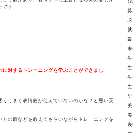
介
たです
募
取
就
最
未
生
生
れに対するトレーニングを学ぶことができまし
生
生
研
悪くうまく表情筋が使えていないのかな？と思い受
美
美
い方の癖などを教えてもらいながらトレーニングを
表