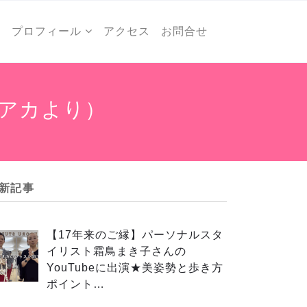
ー
プロフィール
アクセス
お問合せ
トアカより）
新記事
【17年来のご縁】パーソナルスタ
イリスト霜鳥まき子さんの
YouTubeに出演★美姿勢と歩き方
ポイント…