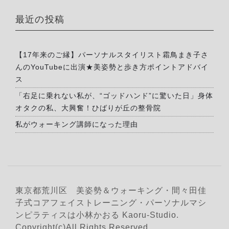
最近の投稿
【17年来のご縁】パーソナルスタイリスト霜鳥まき子さ
んのYouTubeに出演★美姿勢と歩き方ポイントアドバイ
ス
「右足に乗れない私が、“ゴッドハンド”に驚いた日」身体
オタクの私、大興奮！ひばりが丘の整骨院
私がウォーキング講師になった理由
東京都荒川区 美姿勢＆ウォーキング・間々田佳
子式コアフェイストレーニング・パーソナルマシ
ンピラティスは小林かおる Kaoru-Studio.
Copyright(c)All Rights Reserved.