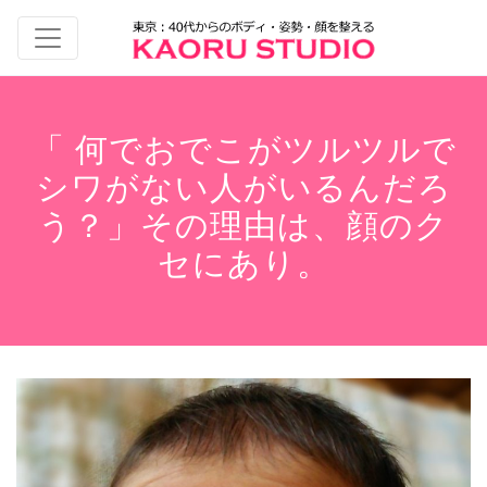
「 何でおでこがツルツルで
シワがない人がいるんだろ
う？」その理由は、顔のク
セにあり。