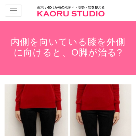
内側を向いている膝を外側
に向けると、O脚が治る?