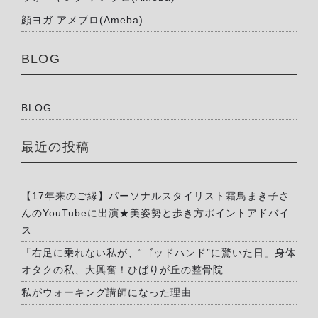
顔ヨガ アメブロ(Ameba)
BLOG
BLOG
最近の投稿
【17年来のご縁】パーソナルスタイリスト霜鳥まき子さ
んのYouTubeに出演★美姿勢と歩き方ポイントアドバイ
ス
「右足に乗れない私が、“ゴッドハンド”に驚いた日」身体
オタクの私、大興奮！ひばりが丘の整骨院
私がウォーキング講師になった理由