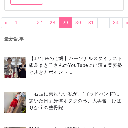
«
1
…
27
28
29
30
31
…
34
最新記事
【17年来のご縁】パーソナルスタイリスト
霜鳥まき子さんのYouTubeに出演★美姿勢
と歩き方ポイント…
「右足に乗れない私が、“ゴッドハンド”に
驚いた日」身体オタクの私、大興奮！ひば
りが丘の整骨院