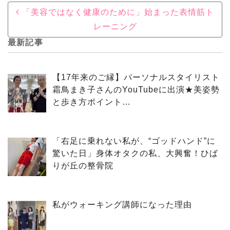
Post navigation
「美容ではなく健康のために」始まった表情筋ト
レーニング
最新記事
【17年来のご縁】パーソナルスタイリスト
霜鳥まき子さんのYouTubeに出演★美姿勢
と歩き方ポイント…
「右足に乗れない私が、“ゴッドハンド”に
驚いた日」身体オタクの私、大興奮！ひば
りが丘の整骨院
私がウォーキング講師になった理由