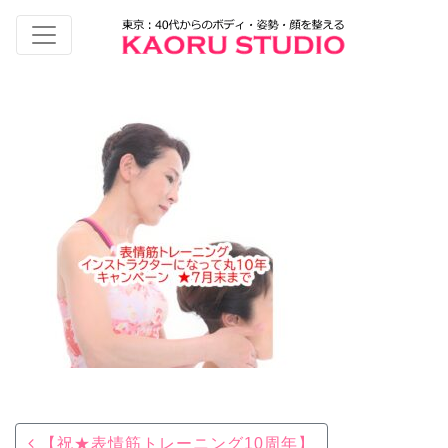
Post navigation
【祝★表情筋トレーニング10周年】