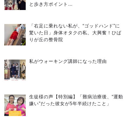
と歩き方ポイント…
「右足に乗れない私が、“ゴッドハンド”に
驚いた日」身体オタクの私、大興奮！ひば
りが丘の整骨院
私がウォーキング講師になった理由
生徒様の声【特別編】「難病治療後、“運動
嫌い”だった彼女が5年半続けたこと」