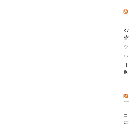
K
替
ウ
小
【
退
コ
に