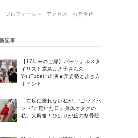
ー
プロフィール
アクセス
お問合せ
新記事
【17年来のご縁】パーソナルスタ
イリスト霜鳥まき子さんの
YouTubeに出演★美姿勢と歩き方
ポイント…
「右足に乗れない私が、“ゴッドハ
ンド”に驚いた日」身体オタクの
私、大興奮！ひばりが丘の整骨院