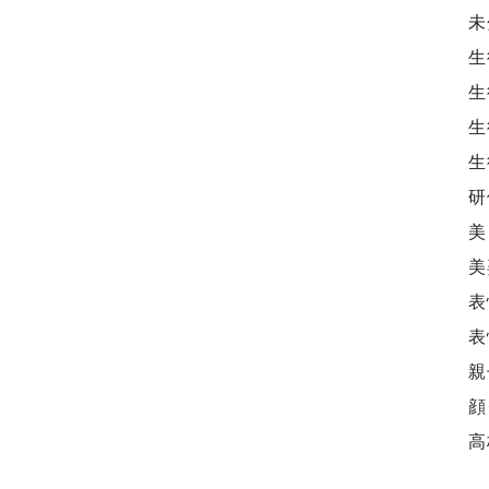
未
生
生
生
生
研
美
美
表
表
親
顔
高