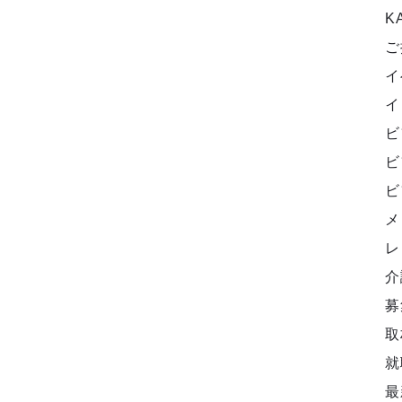
K
ご
イ
イ
ビ
ビ
ビ
メ
レ
介
募
取
就
最