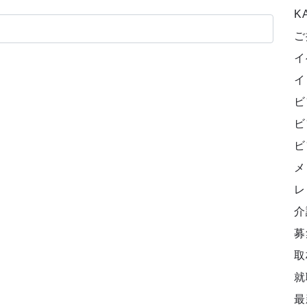
K
ご
イ
イ
ビ
ビ
ビ
メ
レ
介
募
取
就
最