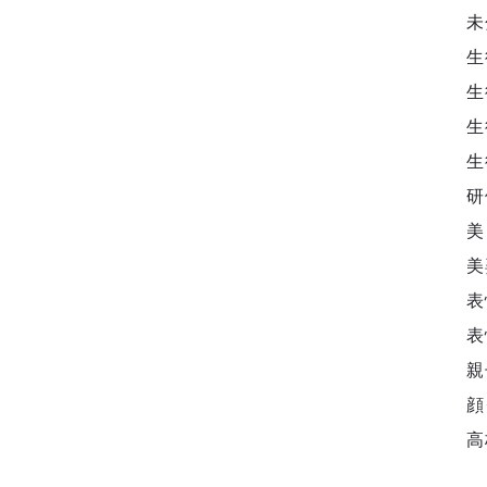
未
生
生
生
生
研
美
美
表
表
親
顔
高