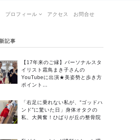
ー
プロフィール
アクセス
お問合せ
新記事
【17年来のご縁】パーソナルスタ
イリスト霜鳥まき子さんの
YouTubeに出演★美姿勢と歩き方
ポイント…
「右足に乗れない私が、“ゴッドハ
ンド”に驚いた日」身体オタクの
私、大興奮！ひばりが丘の整骨院