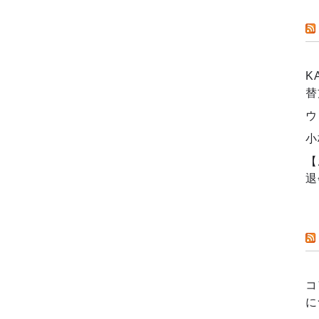
K
替
ウ
小
【
退
コ
に