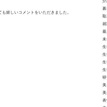
介
募
ても嬉しいコメントをいただきました。
取
就
最
未
生
生
生
生
研
美
美
表