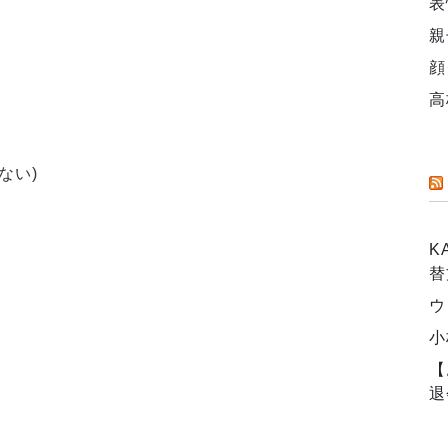
表
親
顔
高
ない)
K
替
ウ
小
【
退