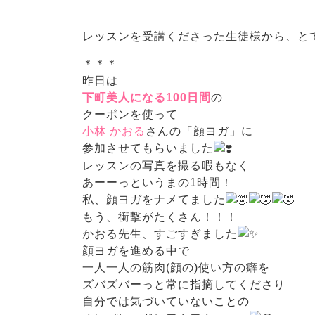
レッスンを受講くださった生徒様から、と
＊＊＊
昨日は
下町美人になる100日間
の
クーポンを使って
小林 かおる
さんの「顔ヨガ」に
参加させてもらいました
レッスンの写真を撮る暇もなく
あーーっというまの1時間！
私、顔ヨガをナメてました
もう、衝撃がたくさん！！！
かおる先生、すごすぎました
顔ヨガを進める中で
一人一人の筋肉(顔の)使い方の癖を
ズバズバーっと常に指摘してくださり
自分では気づいていないことの