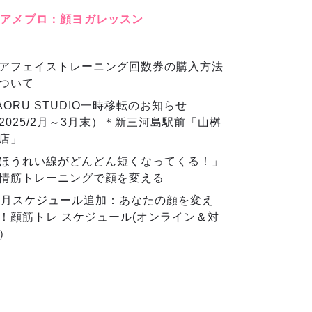
アメブロ：顔ヨガレッスン
アフェイストレーニング回数券の購入方法
ついて
AORU STUDIO一時移転のお知らせ
2025/2月～3月末）＊新三河島駅前「山桝
店」
ほうれい線がどんどん短くなってくる！」
情筋トレーニングで顔を変える
2月スケジュール追加：あなたの顔を変え
！顔筋トレ スケジュール(オンライン＆対
）