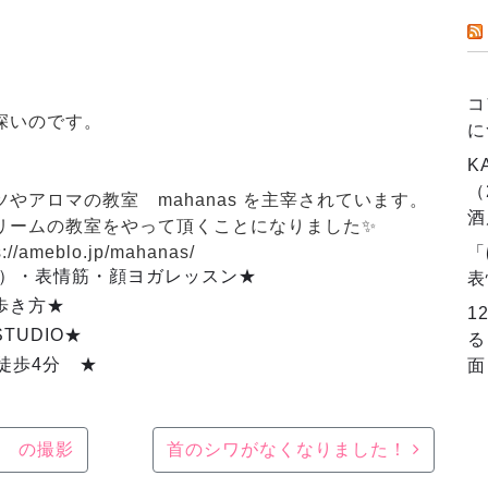
コ
深いのです。
に
K
（
アロマの教室 mahanas を主宰されています。
酒
リームの教室をやって頂くことになりました✨
「
eblo.jp/mahanas/
式）・表情筋・顔ヨガレッスン★
表
歩き方★
1
TUDIO★
る
徒歩4分 ★
面
 の撮影
首のシワがなくなりました！