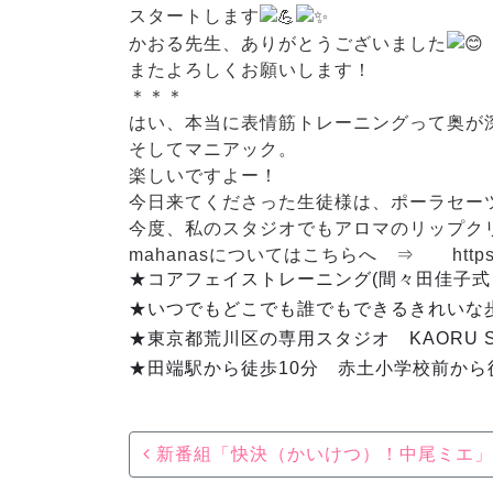
スタートします
かおる先生、ありがとうございました
またよろしくお願いします！
＊＊＊
はい、本当に表情筋トレーニングって奥が
そしてマニアック。
楽しいですよー！
今日来てくださった生徒様は、ポーラセーツや
今度、私のスタジオでもアロマのリップク
mahanasについてはこちらへ ⇒ https://am
★コアフェイストレーニング(間々田佳子
★いつでもどこでも誰でもできるきれいな
★東京都荒川区の専用スタジオ KAORU S
★田端駅から徒歩10分 赤土小学校前から
Post navigation
新番組「快決（かいけつ）！中尾ミエ」