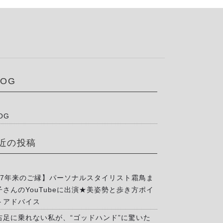
LOG
OG
近の投稿
17年来のご縁】パーソナルスタイリスト霜鳥ま
子さんのYouTubeに出演★美姿勢と歩き方ポイ
トアドバイス
右足に乗れない私が、“ゴッドハンド”に驚いた