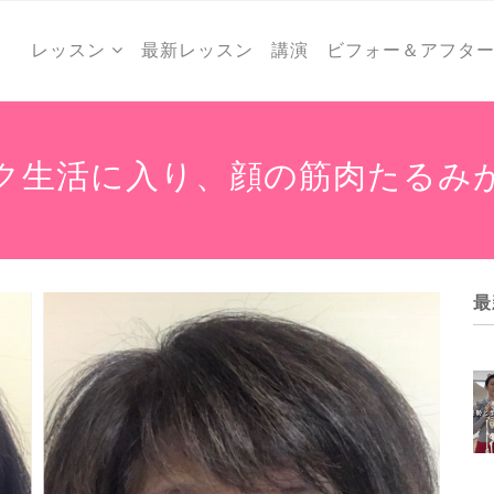
レッスン
最新レッスン
講演
ビフォー＆アフタ
ク生活に入り、顔の筋肉たるみ
最