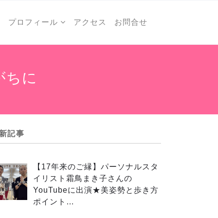
ー
プロフィール
アクセス
お問合せ
がちに
新記事
【17年来のご縁】パーソナルスタ
イリスト霜鳥まき子さんの
YouTubeに出演★美姿勢と歩き方
ポイント…