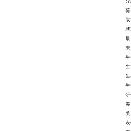
介
募
取
就
最
未
生
生
生
生
研
美
美
表