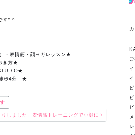
す^ ^
カ
K
式）・表情筋・顔ヨガレッスン★
ご
歩き方★
イ
TUDIO★
イ
徒歩4分 ★
ビ
ビ
す
ビ
くりしました」表情筋トレーニングで小顔に
メ
レ