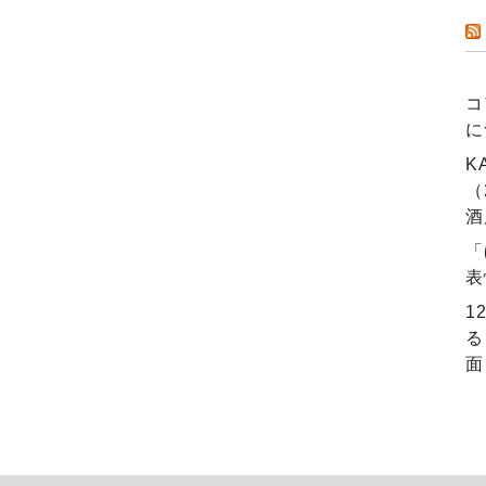
コ
に
K
（
酒
「
表
1
る
面