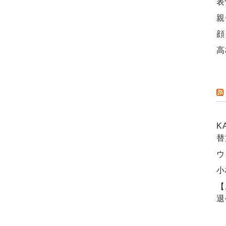
表
親
顔
高
K
替
ウ
小
【
退