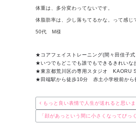
体重は、多分変わってないです。
体脂肪率は、少し落ちてるかな。って感じで
50代 M様
★コアフェイストレーニング(間々田佳子
★いつでもどこでも誰でもできるきれいな
★東京都荒川区の専用スタジオ KAORU S
★田端駅から徒歩10分 赤土小学校前から
Post navigation
もっと良い表情で人生が送れると思いま
「顔があっという間に小さくなってびっ