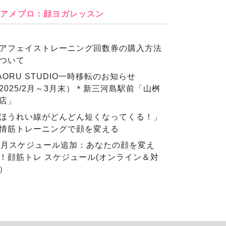
アメブロ：顔ヨガレッスン
アフェイストレーニング回数券の購入方法
ついて
AORU STUDIO一時移転のお知らせ
2025/2月～3月末）＊新三河島駅前「山桝
店」
ほうれい線がどんどん短くなってくる！」
情筋トレーニングで顔を変える
2月スケジュール追加：あなたの顔を変え
！顔筋トレ スケジュール(オンライン＆対
）