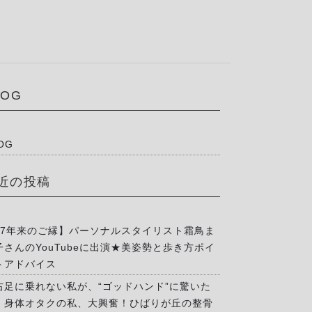
LOG
OG
近の投稿
17年来のご縁】パーソナルスタイリスト霜鳥ま
子さんのYouTubeに出演★美姿勢と歩き方ポイ
トアドバイス
右足に乗れない私が、“ゴッドハンド”に驚いた
」身体オタクの私、大興奮！ひばりが丘の整骨