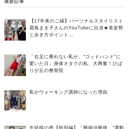
最新記事
【17年来のご縁】パーソナルスタイリスト
霜鳥まき子さんのYouTubeに出演★美姿勢
と歩き方ポイント…
「右足に乗れない私が、“ゴッドハンド”に
驚いた日」身体オタクの私、大興奮！ひば
りが丘の整骨院
私がウォーキング講師になった理由
生徒様の声【特別編】「難病治療後、“運動