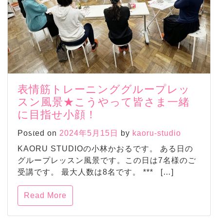
表情筋トレーニンググループレッ
スン風景★こうやって皆さま一緒
に目指せ小顔！
Posted on
2024年5月15日
by
kaoru-studio
KAORU STUDIOの小林かおるです。 ある日の
グループレッスン風景です。この日は7名様のご
受講です。 最大人数は8名です。 *** […]
Read More