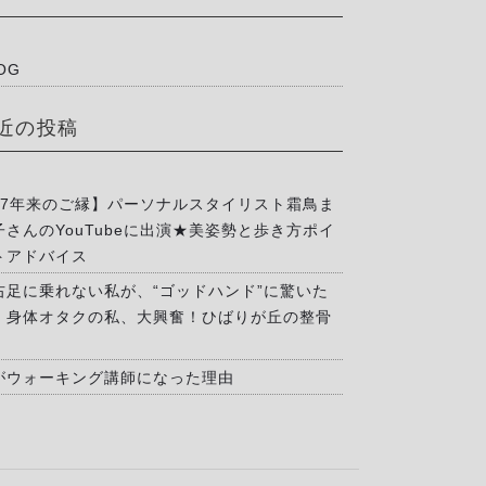
OG
近の投稿
17年来のご縁】パーソナルスタイリスト霜鳥ま
子さんのYouTubeに出演★美姿勢と歩き方ポイ
トアドバイス
右足に乗れない私が、“ゴッドハンド”に驚いた
」身体オタクの私、大興奮！ひばりが丘の整骨
がウォーキング講師になった理由