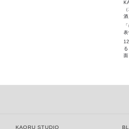
K
（
酒
「
表
1
る
面
KAORU STUDIO
B