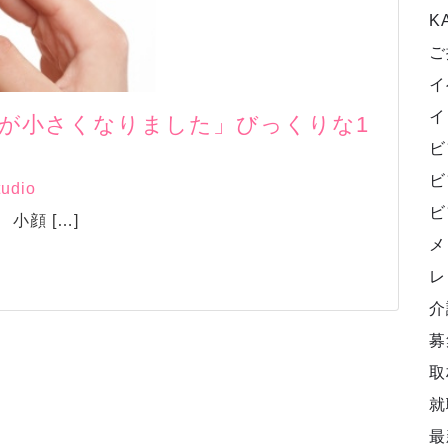
K
ご
イ
イ
が小さくなりました」びっくりな1
ビ
ビ
tudio
ビ
小顔 […]
メ
レ
介
募
取
就
最