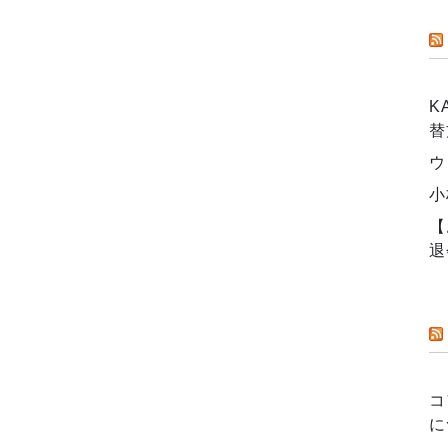
K
替
ウ
小
【
退
コ
に