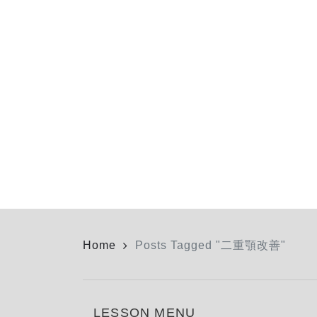
Home
Posts Tagged "二重顎改善"
LESSON MENU