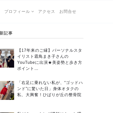
ー
プロフィール
アクセス
お問合せ
新記事
【17年来のご縁】パーソナルスタ
イリスト霜鳥まき子さんの
YouTubeに出演★美姿勢と歩き方
ポイント…
「右足に乗れない私が、“ゴッドハ
ンド”に驚いた日」身体オタクの
私、大興奮！ひばりが丘の整骨院