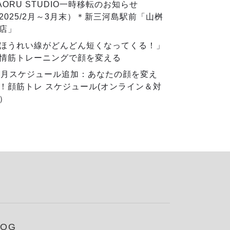
AORU STUDIO一時移転のお知らせ
2025/2月～3月末）＊新三河島駅前「山桝
店」
ほうれい線がどんどん短くなってくる！」
情筋トレーニングで顔を変える
2月スケジュール追加：あなたの顔を変え
！顔筋トレ スケジュール(オンライン＆対
）
LOG