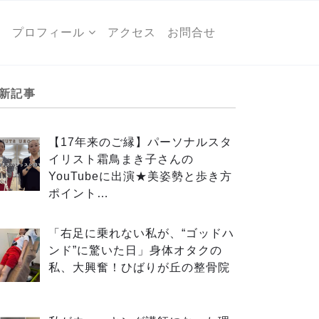
ー
プロフィール
アクセス
お問合せ
新記事
【17年来のご縁】パーソナルスタ
イリスト霜鳥まき子さんの
YouTubeに出演★美姿勢と歩き方
ポイント…
「右足に乗れない私が、“ゴッドハ
ンド”に驚いた日」身体オタクの
私、大興奮！ひばりが丘の整骨院