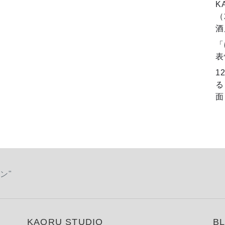
K
（
酒
「
表
1
る
面
スン"
KAORU STUDIO
B