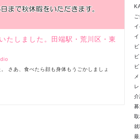
K
ご
イ
イ
新いたしました。田端駅・荒川区・東
ビ
ビ
udio
ビ
あ、食べたら顔も身体もうごかしましょ
メ
レ
介
募
取
就
最