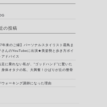
OG
近の投稿
17年来のご縁】パーソナルスタイリスト霜鳥ま
子さんのYouTubeに出演★美姿勢と歩き方ポイ
トアドバイス
右足に乗れない私が、“ゴッドハンド”に驚いた
」身体オタクの私、大興奮！ひばりが丘の整骨
がウォーキング講師になった理由