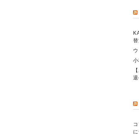
K
替
ウ
小
【
退
コ
に