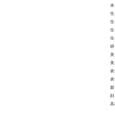
未
生
生
生
生
研
美
美
表
表
親
顔
高