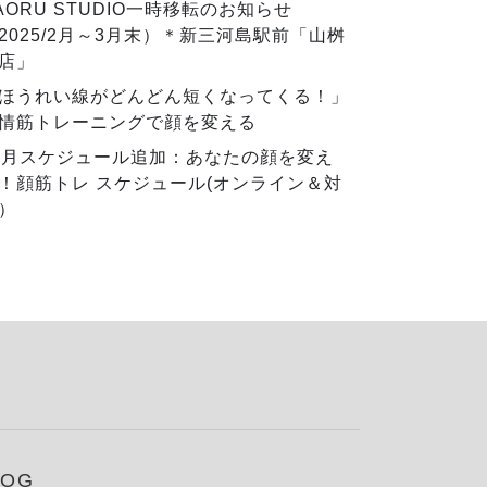
AORU STUDIO一時移転のお知らせ
2025/2月～3月末）＊新三河島駅前「山桝
店」
ほうれい線がどんどん短くなってくる！」
情筋トレーニングで顔を変える
2月スケジュール追加：あなたの顔を変え
！顔筋トレ スケジュール(オンライン＆対
）
LOG