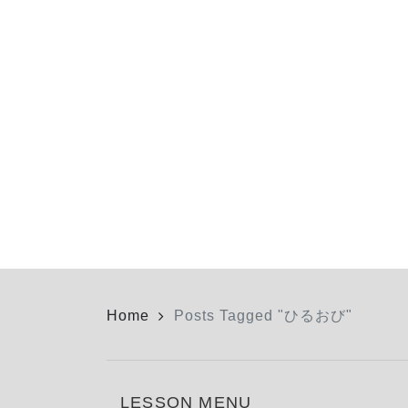
Home
Posts Tagged "ひるおび"
LESSON MENU