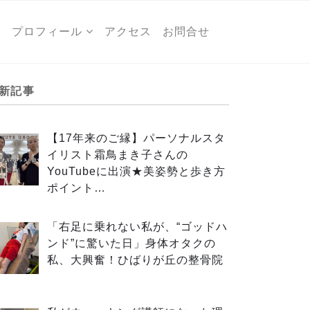
ー
プロフィール
アクセス
お問合せ
新記事
【17年来のご縁】パーソナルスタ
イリスト霜鳥まき子さんの
YouTubeに出演★美姿勢と歩き方
ポイント…
「右足に乗れない私が、“ゴッドハ
ンド”に驚いた日」身体オタクの
私、大興奮！ひばりが丘の整骨院