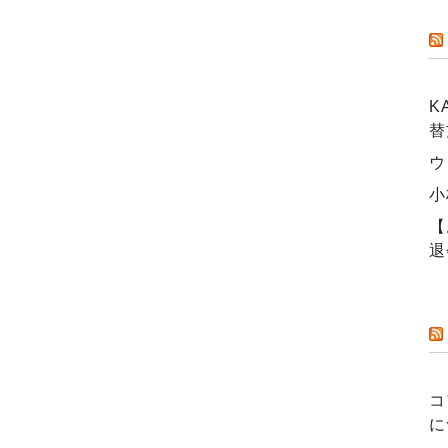
K
替
ウ
小
【
退
コ
に