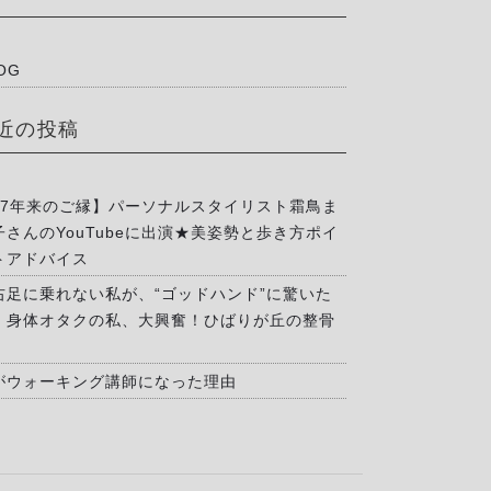
OG
近の投稿
17年来のご縁】パーソナルスタイリスト霜鳥ま
子さんのYouTubeに出演★美姿勢と歩き方ポイ
トアドバイス
右足に乗れない私が、“ゴッドハンド”に驚いた
」身体オタクの私、大興奮！ひばりが丘の整骨
がウォーキング講師になった理由