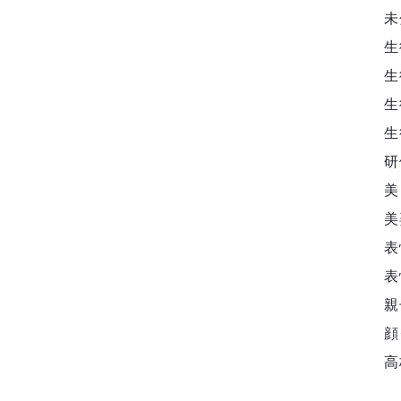
未
生
生
生
生
研
美
美
表
表
親
顔
高