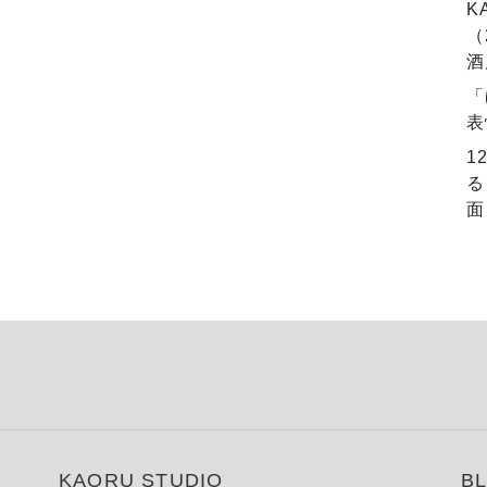
K
（
酒
「
表
1
る
面
KAORU STUDIO
B