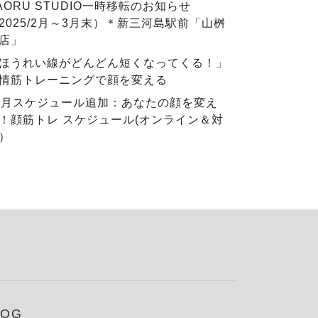
AORU STUDIO一時移転のお知らせ
2025/2月～3月末）＊新三河島駅前「山桝
店」
ほうれい線がどんどん短くなってくる！」
情筋トレーニングで顔を変える
2月スケジュール追加：あなたの顔を変え
！顔筋トレ スケジュール(オンライン＆対
）
LOG