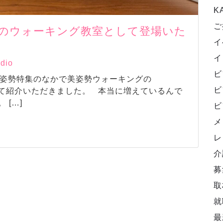
K
ご
勢のウォーキング教室として登場いた
イ
イ
udio
ビ
」の姿勢特集のなかで美姿勢ウォーキングの
ビ
として紹介いただきました。 本当に増えているんで
[…]
ビ
メ
レ
介
募
取
就
最