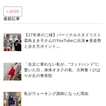
Post navigation
p020
最新記事
【17年来のご縁】パーソナルスタイリスト
霜鳥まき子さんのYouTubeに出演★美姿勢
と歩き方ポイント…
「右足に乗れない私が、“ゴッドハンド”に
驚いた日」身体オタクの私、大興奮！ひば
りが丘の整骨院
私がウォーキング講師になった理由