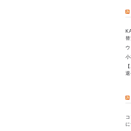
K
替
ウ
小
【
退
コ
に