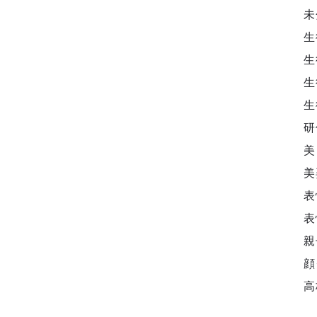
未
生
生
生
生
研
美
美
表
表
親
顔
高