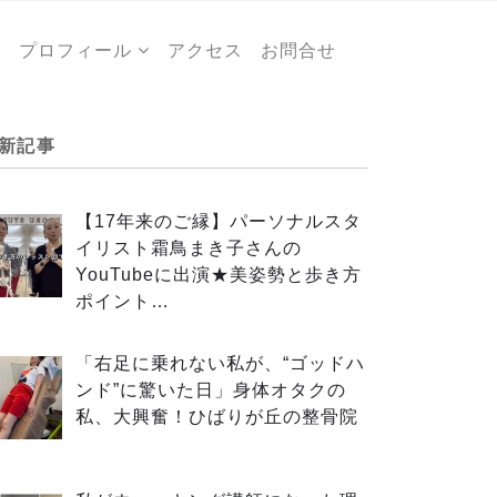
ー
プロフィール
アクセス
お問合せ
新記事
【17年来のご縁】パーソナルスタ
イリスト霜鳥まき子さんの
YouTubeに出演★美姿勢と歩き方
ポイント…
「右足に乗れない私が、“ゴッドハ
ンド”に驚いた日」身体オタクの
私、大興奮！ひばりが丘の整骨院