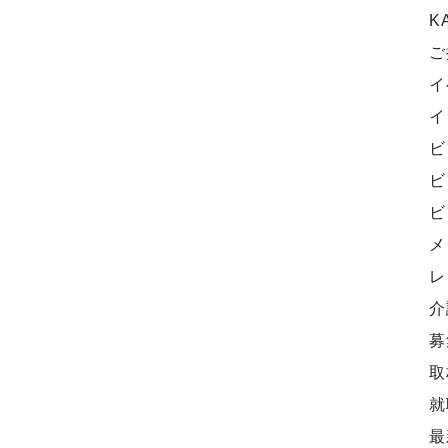
K
ご
イ
イ
ビ
ビ
ビ
メ
レ
介
募
取
就
最