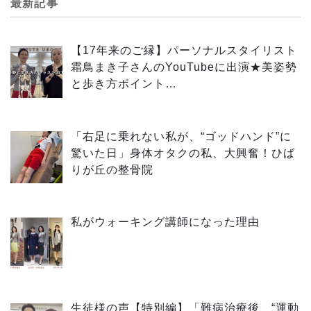
最新記事
【17年来のご縁】パーソナルスタイリスト
霜鳥まき子さんのYouTubeに出演★美姿勢
と歩き方ポイント…
「右足に乗れない私が、“ゴッドハンド”に
驚いた日」身体オタクの私、大興奮！ひば
りが丘の整骨院
私がウォーキング講師になった理由
生徒様の声【特別編】「難病治療後、“運動