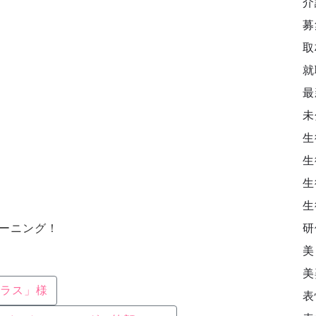
介
募
取
就
最
未
生
生
生
生
研
レーニング！
美
美
ラス」様
表