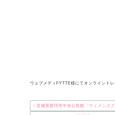
ウェブメディFYTTE様にてオンライント
Post navigation
茨城県那珂市中央公民館「ウィメンズク