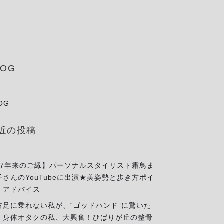
LOG
OG
近の投稿
17年来のご縁】パーソナルスタイリスト霜鳥ま
子さんのYouTubeに出演★美姿勢と歩き方ポイ
トアドバイス
右足に乗れない私が、“ゴッドハンド”に驚いた
」身体オタクの私、大興奮！ひばりが丘の整骨