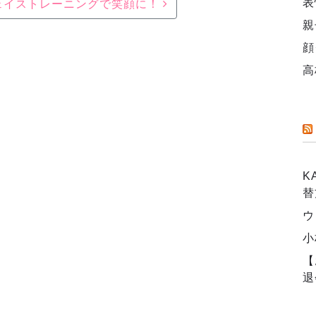
表
ェイストレーニングで笑顔に！
親
顔
高
K
替
ウ
小
【
退