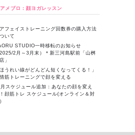
アメブロ：顔ヨガレッスン
アフェイストレーニング回数券の購入方法
ついて
AORU STUDIO一時移転のお知らせ
2025/2月～3月末）＊新三河島駅前「山桝
店」
ほうれい線がどんどん短くなってくる！」
情筋トレーニングで顔を変える
2月スケジュール追加：あなたの顔を変え
！顔筋トレ スケジュール(オンライン＆対
）