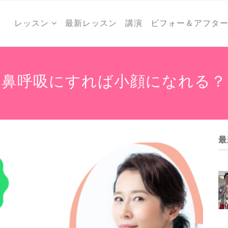
レッスン
最新レッスン
講演
ビフォー＆アフタ
鼻呼吸にすれば小顔になれる？
最