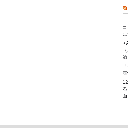
コ
に
K
（
酒
「
表
1
る
面