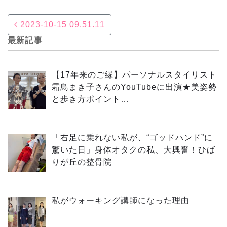
Post navigation
2023-10-15 09.51.11
最新記事
【17年来のご縁】パーソナルスタイリスト
霜鳥まき子さんのYouTubeに出演★美姿勢
と歩き方ポイント…
「右足に乗れない私が、“ゴッドハンド”に
驚いた日」身体オタクの私、大興奮！ひば
りが丘の整骨院
私がウォーキング講師になった理由