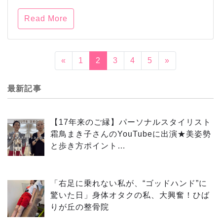
Read More
«
1
2
3
4
5
»
最新記事
【17年来のご縁】パーソナルスタイリスト
霜鳥まき子さんのYouTubeに出演★美姿勢
と歩き方ポイント…
「右足に乗れない私が、“ゴッドハンド”に
驚いた日」身体オタクの私、大興奮！ひば
りが丘の整骨院