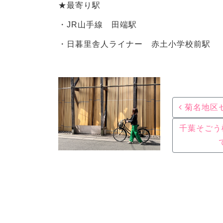
★最寄り駅
・JR山手線 田端駅
・日暮里舎人ライナー 赤土小学校前駅
Post navigation
菊名地区
千葉そごう