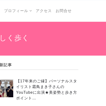
ー
プロフィール
アクセス
お問合せ
しく歩く
新記事
【17年来のご縁】パーソナルスタ
イリスト霜鳥まき子さんの
YouTubeに出演★美姿勢と歩き方
ポイント…