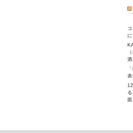
コ
に
K
（
酒
「
表
1
る
面