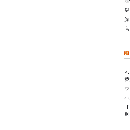
表
親
顔
高
K
替
ウ
小
【
退