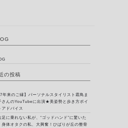
LOG
OG
近の投稿
17年来のご縁】パーソナルスタイリスト霜鳥ま
子さんのYouTubeに出演★美姿勢と歩き方ポイ
トアドバイス
右足に乗れない私が、“ゴッドハンド”に驚いた
」身体オタクの私、大興奮！ひばりが丘の整骨