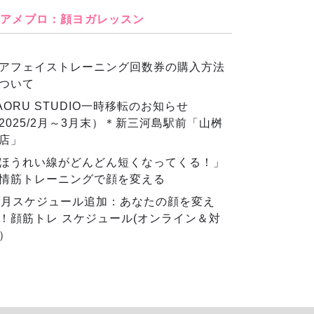
アメブロ：顔ヨガレッスン
アフェイストレーニング回数券の購入方法
ついて
AORU STUDIO一時移転のお知らせ
2025/2月～3月末）＊新三河島駅前「山桝
店」
ほうれい線がどんどん短くなってくる！」
情筋トレーニングで顔を変える
2月スケジュール追加：あなたの顔を変え
！顔筋トレ スケジュール(オンライン＆対
）