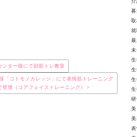
介
募
取
就
最
未
生
センター様にて顔筋トレ教室
生
様「コトモノカレッジ」にて表情筋トレーニング
生
で登壇（コアフェイストレーニング）
生
研
美
美
表