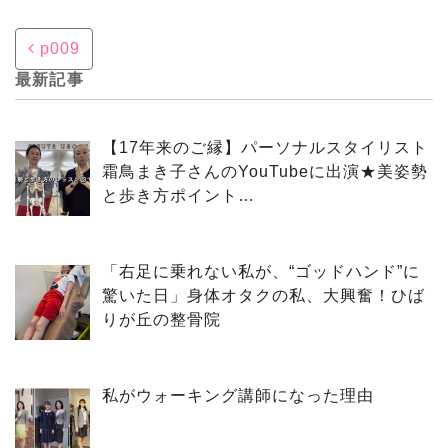
Post navigation
p009
最新記事
【17年来のご縁】パーソナルスタイリスト
霜鳥まき子さんのYouTubeに出演★美姿勢
と歩き方ポイント…
「右足に乗れない私が、“ゴッドハンド”に
驚いた日」身体オタクの私、大興奮！ひば
りが丘の整骨院
私がウォーキング講師になった理由