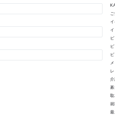
K
ご
イ
イ
ビ
ビ
ビ
メ
レ
介
募
取
就
最