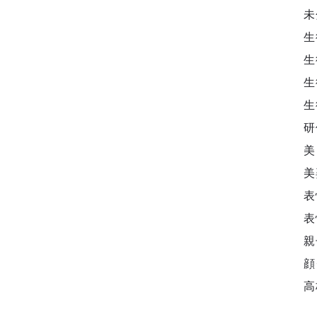
未
生
生
生
生
研
美
美
表
表
親
顔
高