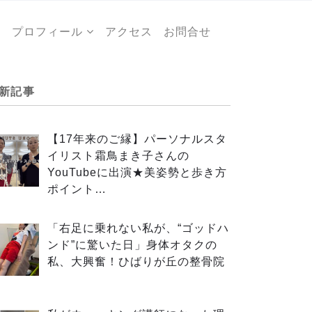
ー
プロフィール
アクセス
お問合せ
新記事
【17年来のご縁】パーソナルスタ
イリスト霜鳥まき子さんの
YouTubeに出演★美姿勢と歩き方
ポイント…
「右足に乗れない私が、“ゴッドハ
ンド”に驚いた日」身体オタクの
私、大興奮！ひばりが丘の整骨院