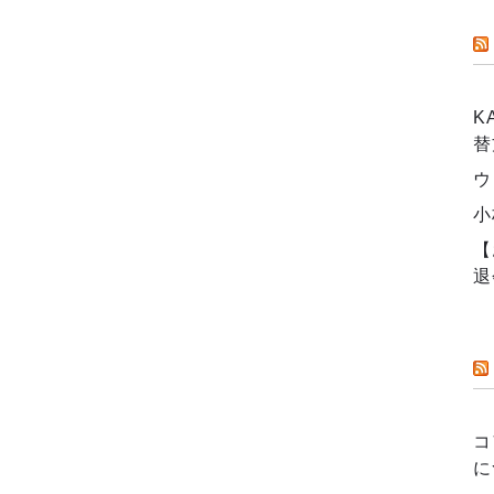
K
替
ウ
小
【
退
コ
に