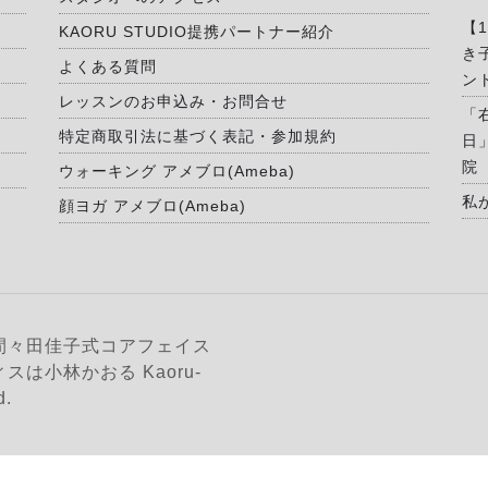
【
KAORU STUDIO提携パートナー紹介
き
よくある質問
ン
レッスンのお申込み・お問合せ
「
特定商取引法に基づく表記・参加規約
日
院
ウォーキング アメブロ(Ameba)
私
顔ヨガ アメブロ(Ameba)
間々田佳子式コアフェイス
は小林かおる Kaoru-
d.