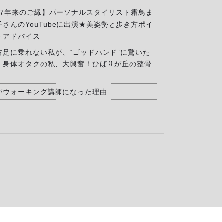
17年来のご縁】パーソナルスタイリスト霜鳥ま
子さんのYouTubeに出演★美姿勢と歩き方ポイ
トアドバイス
右足に乗れない私が、“ゴッドハンド”に驚いた
」身体オタクの私、大興奮！ひばりが丘の整骨
がウォーキング講師になった理由