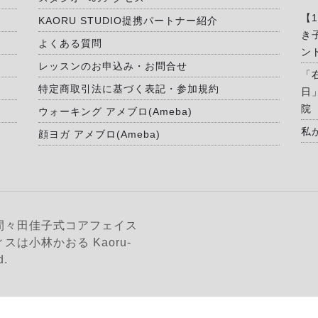
【
KAORU STUDIO提携パートナー紹介
き
よくある質問
ン
レッスンのお申込み・お問合せ
「
特定商取引法に基づく表記・参加規約
日
院
ウォーキング アメブロ(Ameba)
私
顔ヨガ アメブロ(Ameba)
間々田佳子式コアフェイス
は小林かおる Kaoru-
d.