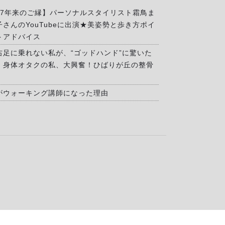
17年来のご縁】パーソナルスタイリスト霜鳥ま
子さんのYouTubeに出演★美姿勢と歩き方ポイ
トアドバイス
右足に乗れない私が、“ゴッドハンド”に驚いた
」身体オタクの私、大興奮！ひばりが丘の整骨
がウォーキング講師になった理由