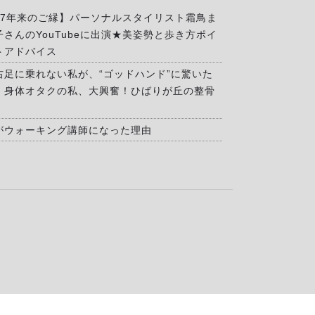
17年来のご縁】パーソナルスタイリスト霜鳥ま
子さんのYouTubeに出演★美姿勢と歩き方ポイ
トアドバイス
右足に乗れない私が、“ゴッドハンド”に驚いた
」身体オタクの私、大興奮！ひばりが丘の整骨
がウォーキング講師になった理由