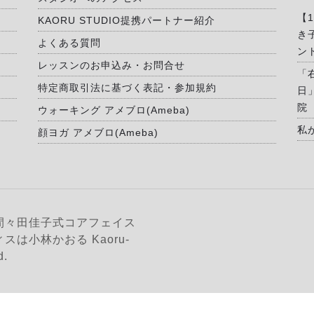
【
KAORU STUDIO提携パートナー紹介
き
よくある質問
ン
レッスンのお申込み・お問合せ
「
特定商取引法に基づく表記・参加規約
日
院
ウォーキング アメブロ(Ameba)
私
顔ヨガ アメブロ(Ameba)
間々田佳子式コアフェイス
は小林かおる Kaoru-
d.