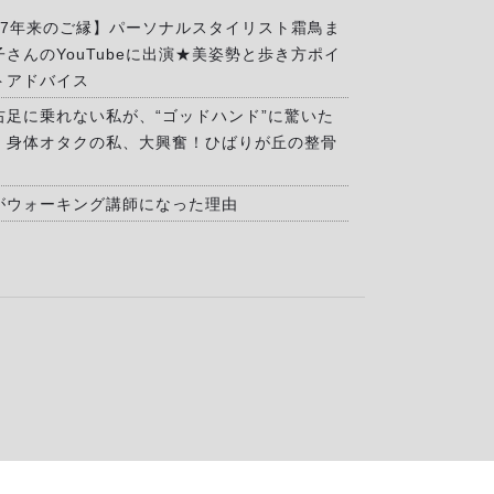
17年来のご縁】パーソナルスタイリスト霜鳥ま
子さんのYouTubeに出演★美姿勢と歩き方ポイ
トアドバイス
右足に乗れない私が、“ゴッドハンド”に驚いた
」身体オタクの私、大興奮！ひばりが丘の整骨
がウォーキング講師になった理由