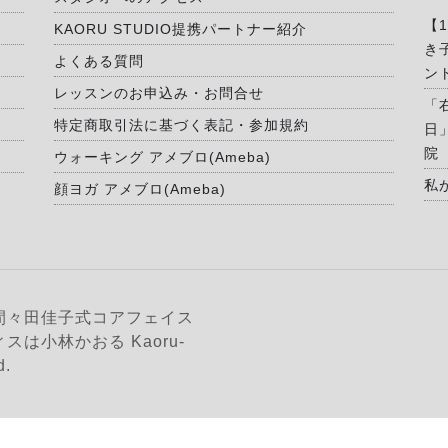
【
KAORU STUDIO提携パートナー紹介
き
よくある質問
ン
レッスンのお申込み・お問合せ
「
特定商取引法に基づく表記・参加規約
日
院
ウォーキング アメブロ(Ameba)
私
顔ヨガ アメブロ(Ameba)
間々田佳子式コアフェイス
は小林かおる Kaoru-
d.