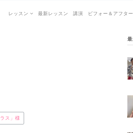
レッスン
最新レッスン
講演
ビフォー＆アフタ
最
ラス」様