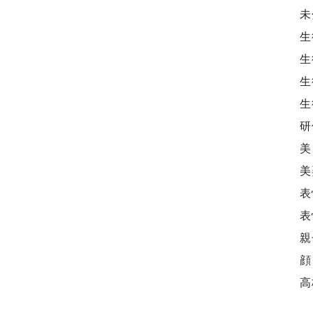
未
生
生
生
生
研
美
美
表
表
親
顔
高