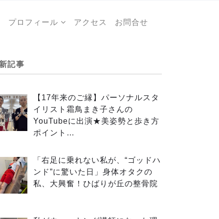
ー
プロフィール
アクセス
お問合せ
新記事
【17年来のご縁】パーソナルスタ
イリスト霜鳥まき子さんの
YouTubeに出演★美姿勢と歩き方
ポイント…
「右足に乗れない私が、“ゴッドハ
ンド”に驚いた日」身体オタクの
私、大興奮！ひばりが丘の整骨院