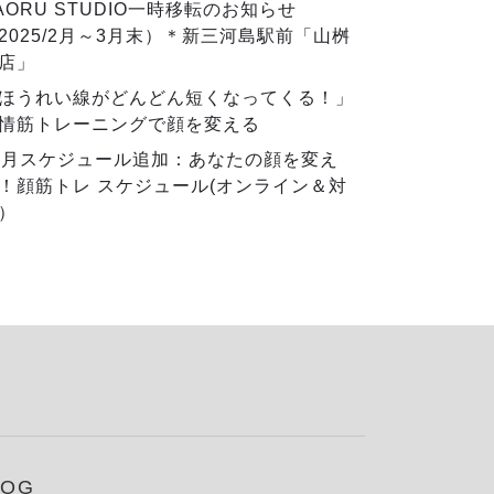
AORU STUDIO一時移転のお知らせ
2025/2月～3月末）＊新三河島駅前「山桝
店」
ほうれい線がどんどん短くなってくる！」
情筋トレーニングで顔を変える
2月スケジュール追加：あなたの顔を変え
！顔筋トレ スケジュール(オンライン＆対
）
LOG