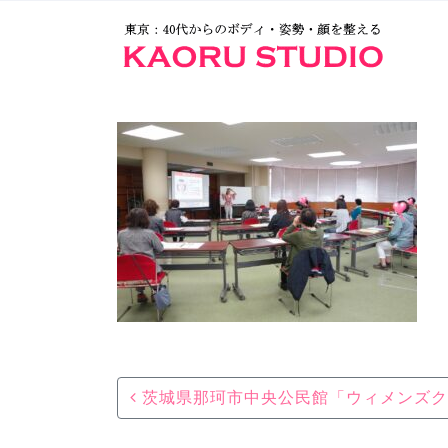
Post navigation
茨城県那珂市中央公民館「ウィメンズク