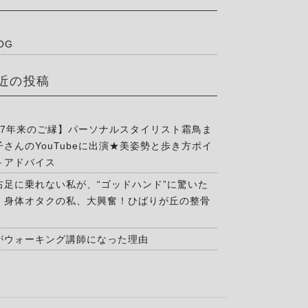
OG
近の投稿
17年来のご縁】パーソナルスタイリスト霜鳥ま
子さんのYouTubeに出演★美姿勢と歩き方ポイ
トアドバイス
右足に乗れない私が、“ゴッドハンド”に驚いた
」身体オタクの私、大興奮！ひばりが丘の整骨
がウォーキング講師になった理由