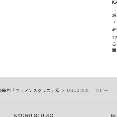
K
（
酒
「
表
1
る
面
公民館「ウィメンズクラス」様
DSC08205 – コピー
KAORU STUDIO
B