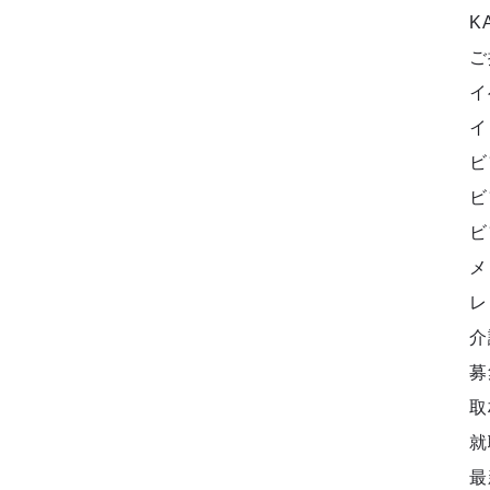
K
ご
イ
イ
ビ
ビ
ビ
メ
レ
介
募
取
就
最