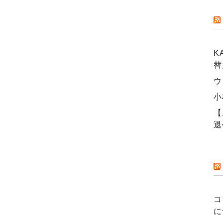
K
替
ウ
小
【
退
コ
に